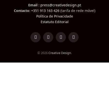
Email :
press@creativedesign.pt
Contacto:
+351 913 163 426
(tarifa de rede móvel)
Política de Privacidade
Estatuto Editorial
LinkedIn
Facebook
Instagram
TikTok
© 2026
Creative Design
.