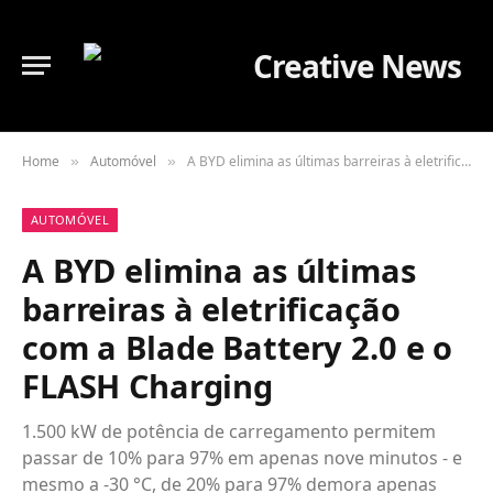
Home
Automóvel
A BYD elimina as últimas barreiras à eletrificação com a Blade Battery 2.0 e o FLASH Charging
»
»
AUTOMÓVEL
A BYD elimina as últimas
barreiras à eletrificação
com a Blade Battery 2.0 e o
FLASH Charging
1.500 kW de potência de carregamento permitem
passar de 10% para 97% em apenas nove minutos - e
mesmo a -30 °C, de 20% para 97% demora apenas