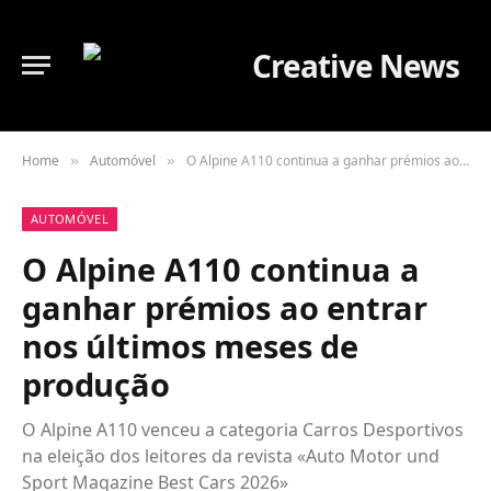
Home
Automóvel
O Alpine A110 continua a ganhar prémios ao entrar nos últimos meses de produção
»
»
AUTOMÓVEL
O Alpine A110 continua a
ganhar prémios ao entrar
nos últimos meses de
produção
O Alpine A110 venceu a categoria Carros Desportivos
na eleição dos leitores da revista «Auto Motor und
Sport Magazine Best Cars 2026»