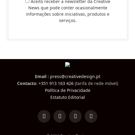
Aceito receber a newsletter da Creative
News que pode conter ocasionalmente
informações sobre iniciativas, produtos e
serviços.
Email :
press@creativedesign.pt
Contacto:
+351 913 163 426
(tarifa de rede móvel)
Política de Privacidade
Estatuto Editorial
LinkedIn
Facebook
Instagram
TikTok