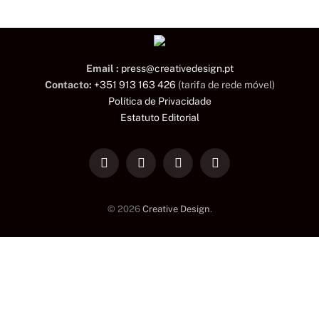
Email :
press@creativedesign.pt
Contacto:
+351 913 163 426
(tarifa de rede móvel)
Política de Privacidade
Estatuto Editorial
LinkedIn
Facebook
Instagram
TikTok
© 2026
Creative Design
.