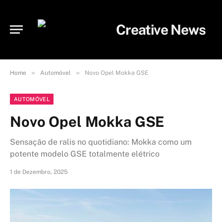
»
»
Home
Automóvel
Novo Opel Mokka GSE
AUTOMÓVEL
Novo Opel Mokka GSE
Sensação de ralis no quotidiano: Mokka como um
potente modelo GSE totalmente elétrico
1 de Dezembro, 2025