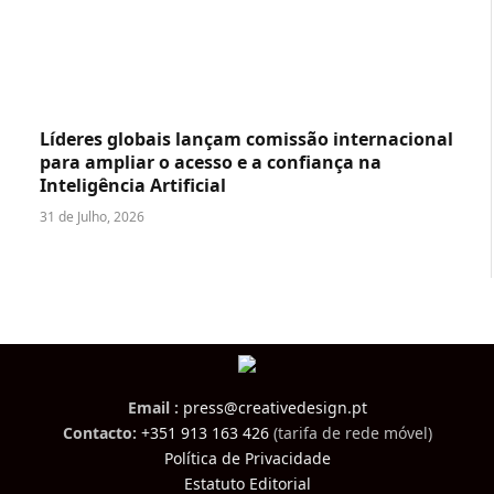
Líderes globais lançam comissão internacional
para ampliar o acesso e a confiança na
Inteligência Artificial
31 de Julho, 2026
Email :
press@creativedesign.pt
Contacto:
+351 913 163 426
(tarifa de rede móvel)
Política de Privacidade
Estatuto Editorial