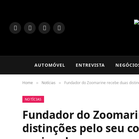
LinkedIn
Facebook
Instagram
TikTok
AUTOMÓVEL
ENTREVISTA
NEGÓCIO
Home
Notícias
Fundador do Zoomarine recebe duas distinç
»
»
NOTÍCIAS
Fundador do Zoomari
distinções pelo seu c