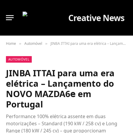
Home
Automóvel
JINBA ITTAI para uma era elétrica – Lançamento do NOVO MAZDA6𝖾 em Portugal
»
»
AUTOMÓVEL
JINBA ITTAI para uma era
elétrica – Lançamento do
NOVO MAZDA6𝖾 em
Portugal
Performance 100% elétrica assente em duas
motorizações – Standard (190 kW / 258 cv) e Long
Range (180 kW / 245 cv) – que proporcionam