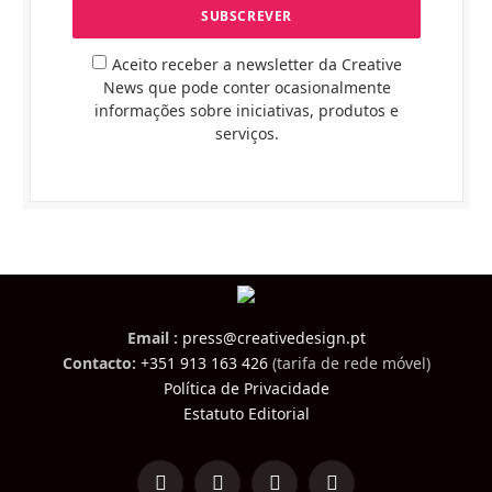
Aceito receber a newsletter da Creative
News que pode conter ocasionalmente
informações sobre iniciativas, produtos e
serviços.
Email :
press@creativedesign.pt
Contacto:
+351 913 163 426
(tarifa de rede móvel)
Política de Privacidade
Estatuto Editorial
LinkedIn
Facebook
Instagram
TikTok