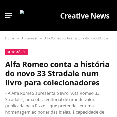
Home
Automóvel
Alfa Romeo conta a história do novo 33 Stradale num livro para colecionadores
»
»
AUTOMÓVEL
Alfa Romeo conta a história
do novo 33 Stradale num
livro para colecionadores
• A Alfa Romeo apresenta o livro “Alfa Romeo 33
Stradale”, uma obra editorial de grande valor,
publicada pela Rizzoli, que pretende ser uma
homenagem ao poder das ideias, à capacidade de