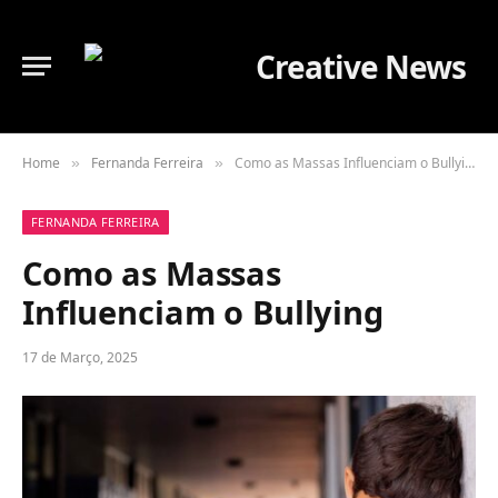
Home
Fernanda Ferreira
Como as Massas Influenciam o Bullying
»
»
FERNANDA FERREIRA
Como as Massas
Influenciam o Bullying
17 de Março, 2025