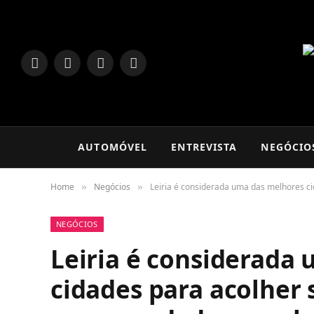
LinkedIn
Facebook
Instagram
TikTok
AUTOMÓVEL
ENTREVISTA
NEGÓCIO
Home
Negócios
Leiria é considerada uma das melhores c
»
»
NEGÓCIOS
Leiria é considerada
cidades para acolher 