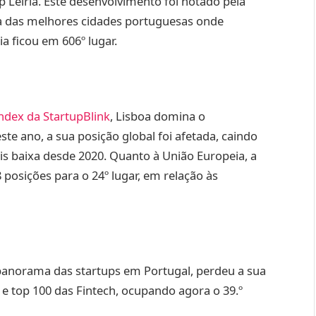
eiria. Este desenvolvimento foi notado pela
ma das melhores cidades portuguesas onde
ia ficou em 606º lugar.
ndex da StartupBlink
, Lisboa domina o
te ano, a sua posição global foi afetada, caindo
ais baixa desde 2020. Quanto à União Europeia, a
8 posições para o 24º lugar, em relação às
panorama das startups em Portugal, perdeu a sua
e top 100 das Fintech, ocupando agora o 39.º