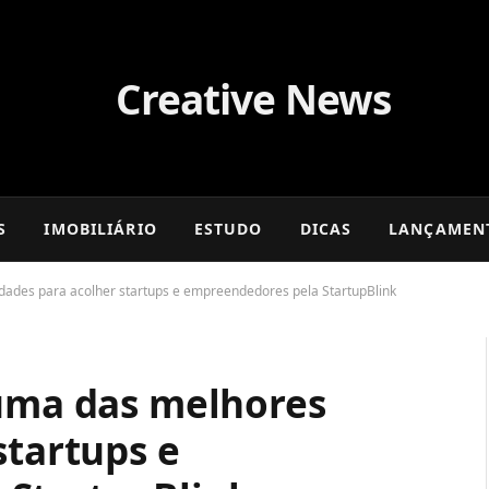
S
IMOBILIÁRIO
ESTUDO
DICAS
LANÇAMEN
idades para acolher startups e empreendedores pela StartupBlink
 uma das melhores
startups e