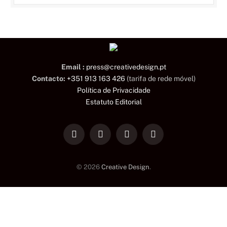
Email :
press@creativedesign.pt
Contacto:
+351 913 163 426
(tarifa de rede móvel)
Política de Privacidade
Estatuto Editorial
LinkedIn
Facebook
Instagram
TikTok
© 2026
Creative Design
.