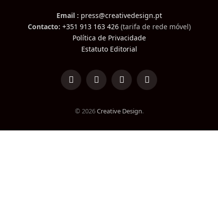
Email :
press@creativedesign.pt
Contacto:
+351 913 163 426
(tarifa de rede móvel)
Política de Privacidade
Estatuto Editorial
LinkedIn
Facebook
Instagram
TikTok
© 2026
Creative Design
.