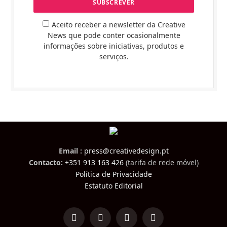
Aceito receber a newsletter da Creative
News que pode conter ocasionalmente
informações sobre iniciativas, produtos e
serviços.
Email :
press@creativedesign.pt
Contacto:
+351 913 163 426
(tarifa de rede móvel)
Política de Privacidade
Estatuto Editorial
LinkedIn
Facebook
Instagram
TikTok