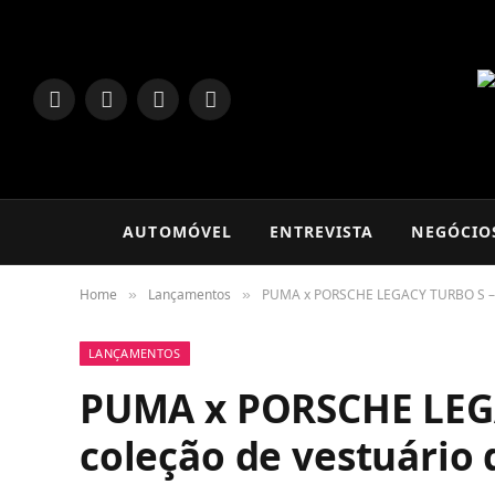
LinkedIn
Facebook
Instagram
TikTok
AUTOMÓVEL
ENTREVISTA
NEGÓCIO
Home
Lançamentos
PUMA x PORSCHE LEGACY TURBO S – N
»
»
LANÇAMENTOS
PUMA x PORSCHE LEG
coleção de vestuário 