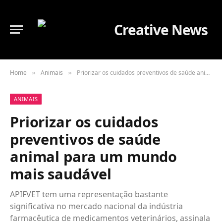
Home
Animais
Priorizar os cuidados preventivos de saúde animal para um mundo mais saudável
»
»
ANIMAIS
Priorizar os cuidados
preventivos de saúde
animal para um mundo
mais saudável
APIFVET tem uma representação bastante
significativa no mercado nacional da indústria
farmacêutica de medicamentos veterinários, assinala