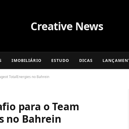
S
IMOBILIÁRIO
ESTUDO
DICAS
LANÇAMEN
ugeot TotalEnergies no Bahrein
afio para o Team
s no Bahrein