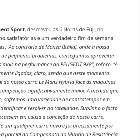
geot Sport
, descreveu as 6 Horas de Fuji, no
omo satisfatórias e um verdadeiro fim de semana
es.
“Ao contrário de Monza [Itália], onde a nossa
o de pequenos problemas, conseguimos aproveitar
mos mais na performance do PEUGEOT 9X8”,
refere.
“A
elmente ligadas, claro, sendo que neste momento
l do nosso carro Le Mans Hybrid face às máquinas
 competição significativamente maior. À medida que
o, sofremos uma variedade de contratempos em
ntificar e resolver na totalidade. Sublinho o facto
locassem em causa a conceção do nosso carro.
e um qualquer carro novo e foi precisamente por
a parcial no Campeonato do Mundo de Resistência