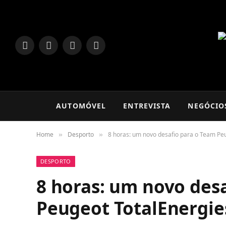
LinkedIn
Facebook
Instagram
TikTok
AUTOMÓVEL
ENTREVISTA
NEGÓCIO
Home
Desporto
8 horas: um novo desafio para o Team Pe
»
»
DESPORTO
8 horas: um novo des
Peugeot TotalEnergie