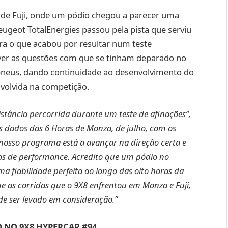
de Fuji, onde um pódio chegou a parecer uma
ugeot TotalEnergies passou pela pista que serviu
ra o que acabou por resultar num teste
olver as questões com que se tinham deparado no
pneus, dando continuidade ao desenvolvimento do
volvida na competição.
tância percorrida durante um teste de afinações”,
 dados das 6 Horas de Monza, de julho, com os
o nosso programa está a avançar na direção certa e
mos de performance. Acredito que um pódio no
a fiabilidade perfeita ao longo das oito horas da
e as corridas que o 9X8 enfrentou em Monza e Fuji,
e ser levado em consideração.”
 NO 9X8 HYPERCAR #94