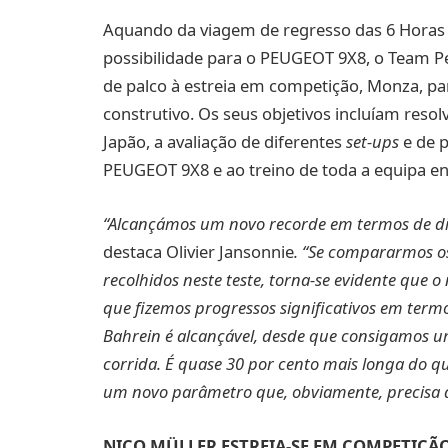
Aquando da viagem de regresso das 6 Horas 
possibilidade para o PEUGEOT 9X8, o Team Pe
de palco à estreia em competição, Monza, pa
construtivo. Os seus objetivos incluíam res
Japão, a avaliação de diferentes
set-ups
e de 
PEUGEOT 9X8 e ao treino de toda a equipa en
“Alcançámos um novo recorde em termos de dis
destaca Olivier Jansonnie
. “Se compararmos os
recolhidos neste teste, torna-se evidente que 
que fizemos progressos significativos em ter
Bahrein é alcançável, desde que consigamos um
corrida. É quase 30 por cento mais longa do qu
um novo parâmetro que, obviamente, precisa d
NICO MÜLLER ESTREIA-SE EM COMPETIÇÃO