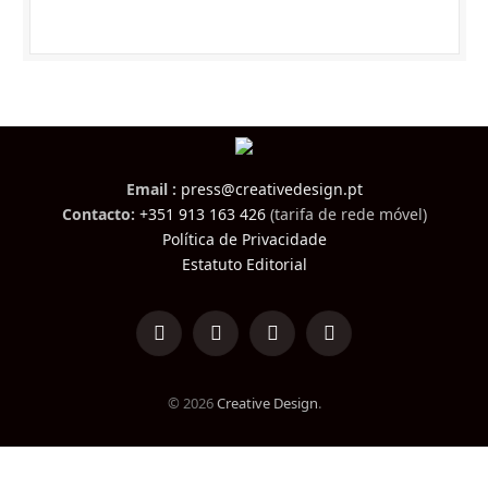
Email :
press@creativedesign.pt
Contacto:
+351 913 163 426
(tarifa de rede móvel)
Política de Privacidade
Estatuto Editorial
LinkedIn
Facebook
Instagram
TikTok
© 2026
Creative Design
.