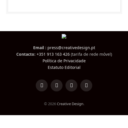
Email :
press@creativedesign.pt
Contacto:
+351 913 163 426
(tarifa de rede móvel)
Política de Privacidade
Estatuto Editorial
LinkedIn
Facebook
Instagram
TikTok
© 2026
Creative Design
.