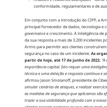
conformidade, regulamentares e de aud
Em conjunto com a introdução do CIPP, a Arm
principal fornecedor de dados, tecnologia e
governance
e crescimento. A inteligência de p
da sua resposta a mais de 3.200 incidentes p
Armis para permitir aos clientes construíre
segurança no caso de um incidente.
As orga
partir de hoje, até 17 de junho de 2022.
“A 
importância capital. Isto requer uma inteligê
técnica e uma deteção e resposta contínua e s
afirmou Jason Smolanoff, presidente de Ciber-
simular cenários de ataques, e realizar exercí
as medidas de segurança que aplicamos são efi
trazer a sua visibilidade profunda com a noss
clientes possam proteger os seus ativos mais crí