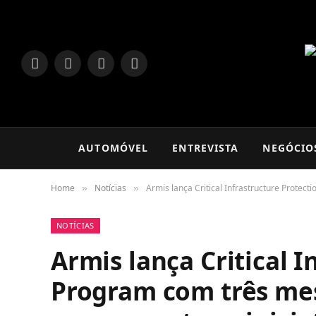
LinkedIn
Facebook
Instagram
TikTok
AUTOMÓVEL
ENTREVISTA
NEGÓCIO
Home
Notícias
Armis lança Critical Infrastructure Protec
»
»
NOTÍCIAS
Armis lança Critical I
Program com três mes