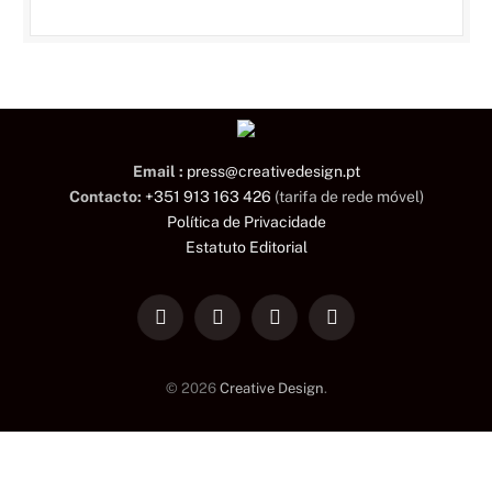
Email :
press@creativedesign.pt
Contacto:
+351 913 163 426
(tarifa de rede móvel)
Política de Privacidade
Estatuto Editorial
LinkedIn
Facebook
Instagram
TikTok
© 2026
Creative Design
.