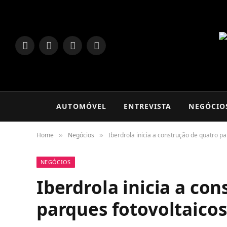
LinkedIn
Facebook
Instagram
TikTok
AUTOMÓVEL
ENTREVISTA
NEGÓCIO
Home
Negócios
Iberdrola inicia a construção de quatro p
»
»
NEGÓCIOS
Iberdrola inicia a co
parques fotovoltaico