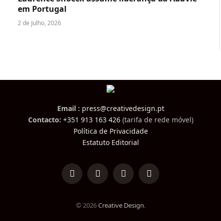
em Portugal
2 de Julho, 2026
Email :
press@creativedesign.pt
Contacto:
+351 913 163 426
(tarifa de rede móvel)
Política de Privacidade
Estatuto Editorial
LinkedIn
Facebook
Instagram
TikTok
© 2026
Creative Design
.