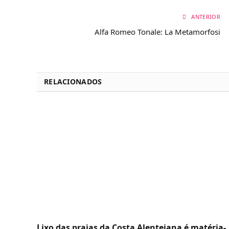
ANTERIOR
Alfa Romeo Tonale: La Metamorfosi
RELACIONADOS
Lixo das praias da Costa Alentejana é matéria-