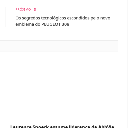
PRÓXIMO
Os segredos tecnológicos escondidos pelo novo
emblema do PEUGEOT 308
Laurence Snoeck assume liderança da AbbVie