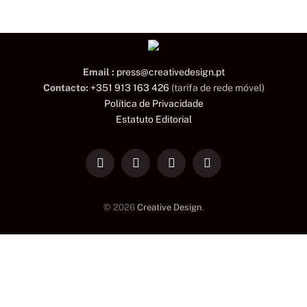
Email :
press@creativedesign.pt
Contacto:
+351 913 163 426
(tarifa de rede móvel)
Política de Privacidade
Estatuto Editorial
LinkedIn
Facebook
Instagram
TikTok
© 2026
Creative Design
.