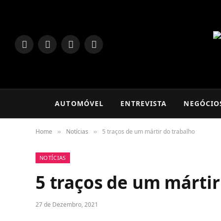
LinkedIn
Facebook
Instagram
TikTok
AUTOMÓVEL
ENTREVISTA
NEGÓCIO
Home
Notícias
5 traços de um mártir do trabalho
»
»
NOTÍCIAS
5 traços de um mártir
27 de Dezembro, 2021