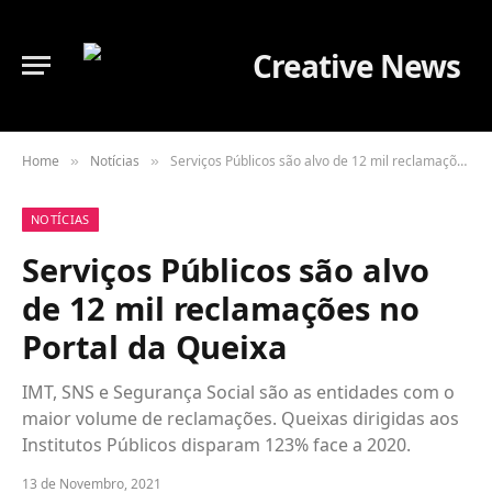
Home
Notícias
Serviços Públicos são alvo de 12 mil reclamações no Portal da Queixa
»
»
NOTÍCIAS
Serviços Públicos são alvo
de 12 mil reclamações no
Portal da Queixa
IMT, SNS e Segurança Social são as entidades com o
maior volume de reclamações. Queixas dirigidas aos
Institutos Públicos disparam 123% face a 2020.
13 de Novembro, 2021