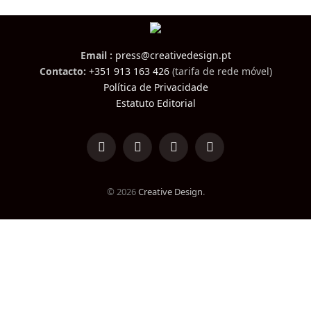
Email :
press@creativedesign.pt
Contacto:
+351 913 163 426
(tarifa de rede móvel)
Política de Privacidade
Estatuto Editorial
LinkedIn
Facebook
Instagram
TikTok
© 2026
Creative Design
.