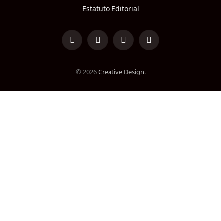
Estatuto Editorial
LinkedIn
Facebook
Instagram
TikTok
© 2026
Creative Design
.