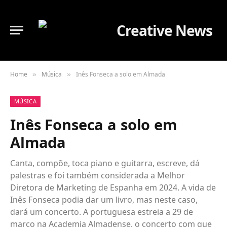
Home
Música
Inês Fonseca a solo em Almada
»
»
MÚSICA
Inês Fonseca a solo em
Almada
Canta, compõe, toca piano e guitarra, escreve, dá
palestras e foi também considerada a Melhor
Diretora de Marketing de Espanha em 2024. A vida de
Inês Fonseca podia dar um livro, mas neste caso,
dará um concerto. A portuguesa estreia a 29 de
março na Academia Almadense, o concerto com que