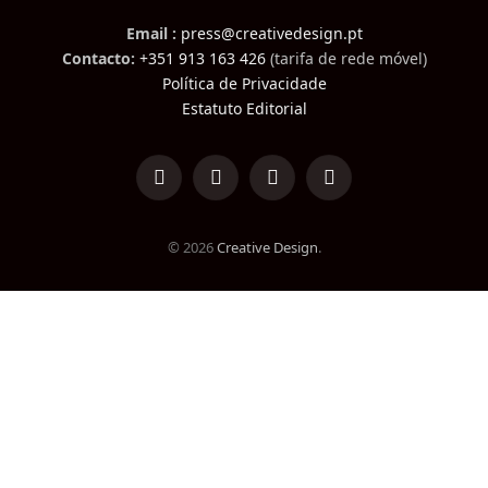
Email :
press@creativedesign.pt
Contacto:
+351 913 163 426
(tarifa de rede móvel)
Política de Privacidade
Estatuto Editorial
LinkedIn
Facebook
Instagram
TikTok
© 2026
Creative Design
.