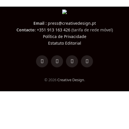
Email :
press@creativedesign.pt
Contacto:
+351 913 163 426
(tarifa de rede móvel)
Política de Privacidade
Estatuto Editorial
LinkedIn
Facebook
Instagram
TikTok
© 2026
Creative Design
.