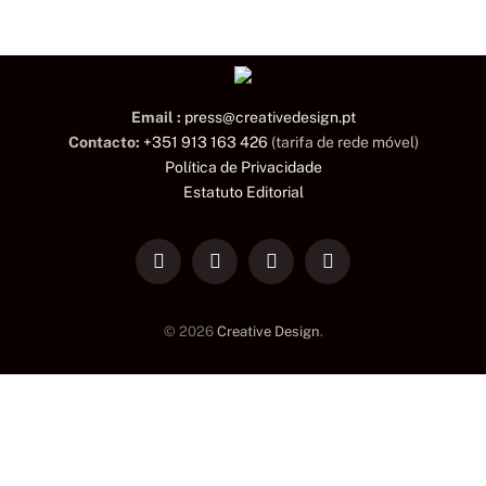
Email :
press@creativedesign.pt
Contacto:
+351 913 163 426
(tarifa de rede móvel)
Política de Privacidade
Estatuto Editorial
LinkedIn
Facebook
Instagram
TikTok
© 2026
Creative Design
.