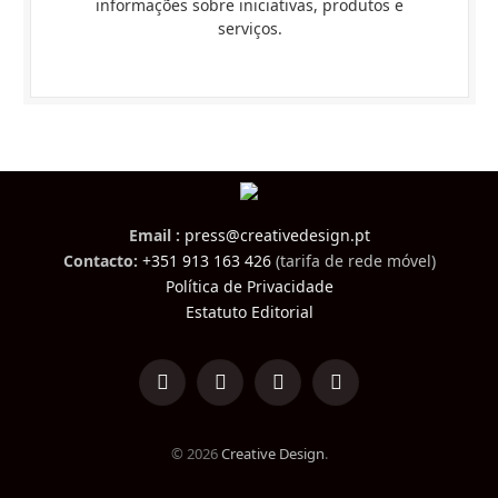
informações sobre iniciativas, produtos e
serviços.
Email :
press@creativedesign.pt
Contacto:
+351 913 163 426
(tarifa de rede móvel)
Política de Privacidade
Estatuto Editorial
LinkedIn
Facebook
Instagram
TikTok
© 2026
Creative Design
.