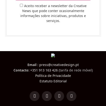
Aceito receber a newsletter da Creative
News que pode conter ocasionalmente
informações sobre iniciativas, produtos e
serviços.
Email :
press@creativedesign.pt
Contacto:
+351 913 163 426
(tarifa de rede móvel)
Política de Privacidade
Estatuto Editorial
LinkedIn
Facebook
Instagram
TikTok