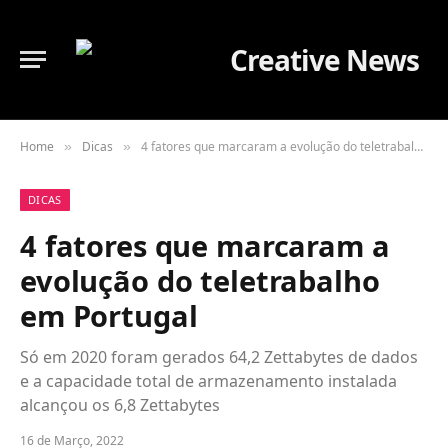
Home
Dicas
4 fatores que marcaram a evolução do teletrabalho em Portugal
»
»
DICAS
4 fatores que marcaram a
evolução do teletrabalho
em Portugal
Só em 2020 foram gerados 64,2 Zettabytes de dados
e a capacidade total de armazenamento instalada
alcançou os 6,8 Zettabytes
16 de Março, 2022