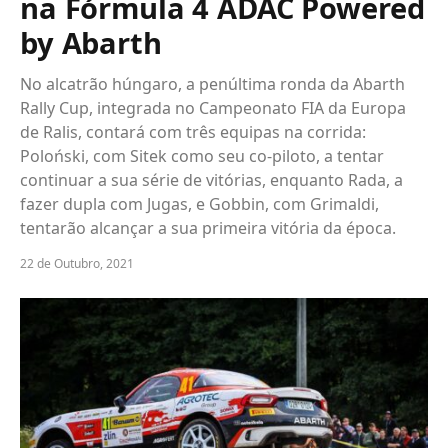
na Fórmula 4 ADAC Powered
by Abarth
No alcatrão húngaro, a penúltima ronda da Abarth
Rally Cup, integrada no Campeonato FIA da Europa
de Ralis, contará com três equipas na corrida:
Poloński, com Sitek como seu co-piloto, a tentar
continuar a sua série de vitórias, enquanto Rada, a
fazer dupla com Jugas, e Gobbin, com Grimaldi,
tentarão alcançar a sua primeira vitória da época.
22 de Outubro, 2021