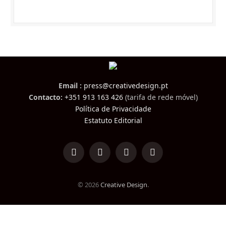
Email :
press@creativedesign.pt
Contacto:
+351 913 163 426
(tarifa de rede móvel)
Política de Privacidade
Estatuto Editorial
LinkedIn
Facebook
Instagram
TikTok
© 2026
Creative Design
.