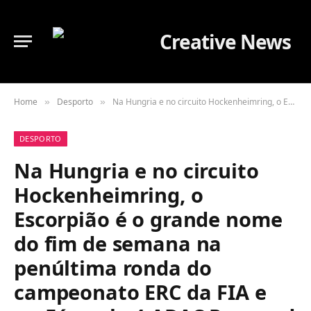
Home
Desporto
Na Hungria e no circuito Hockenheimring, o Escorpião é o grande nome do fim de semana na penúltima ronda do campeonato ERC da FIA e na Fórmula 4 ADAC Powered by Abarth
»
»
DESPORTO
Na Hungria e no circuito
Hockenheimring, o
Escorpião é o grande nome
do fim de semana na
penúltima ronda do
campeonato ERC da FIA e