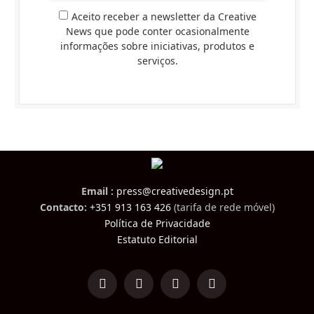
Aceito receber a newsletter da Creative
News que pode conter ocasionalmente
informações sobre iniciativas, produtos e
serviços.
Email :
press@creativedesign.pt
Contacto:
+351 913 163 426
(tarifa de rede móvel)
Política de Privacidade
Estatuto Editorial
LinkedIn
Facebook
Instagram
TikTok