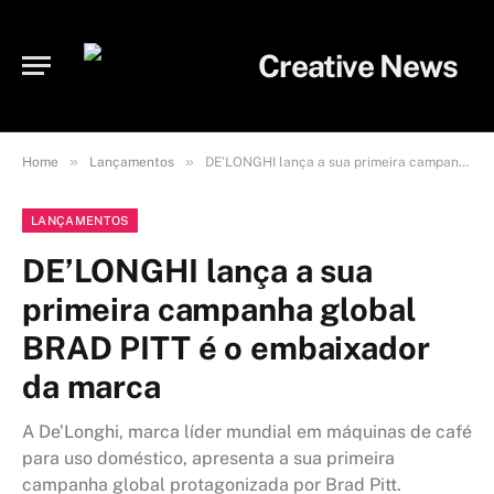
»
»
Home
Lançamentos
DE’LONGHI lança a sua primeira campanha global BRAD PITT é o embaixador da marca
LANÇAMENTOS
DE’LONGHI lança a sua
primeira campanha global
BRAD PITT é o embaixador
da marca
A De’Longhi, marca líder mundial em máquinas de café
para uso doméstico, apresenta a sua primeira
campanha global protagonizada por Brad Pitt.