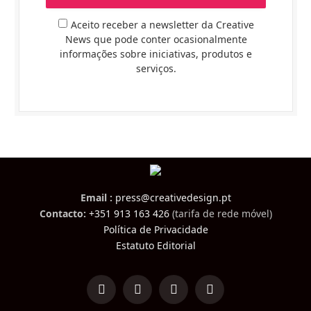
Aceito receber a newsletter da Creative
News que pode conter ocasionalmente
informações sobre iniciativas, produtos e
serviços.
Email :
press@creativedesign.pt
Contacto:
+351 913 163 426
(tarifa de rede móvel)
Política de Privacidade
Estatuto Editorial
LinkedIn
Facebook
Instagram
TikTok