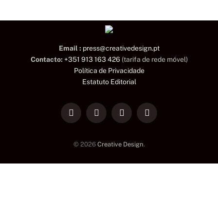
Email :
press@creativedesign.pt
Contacto:
+351 913 163 426
(tarifa de rede móvel)
Política de Privacidade
Estatuto Editorial
LinkedIn
Facebook
Instagram
TikTok
© 2026
Creative Design
.