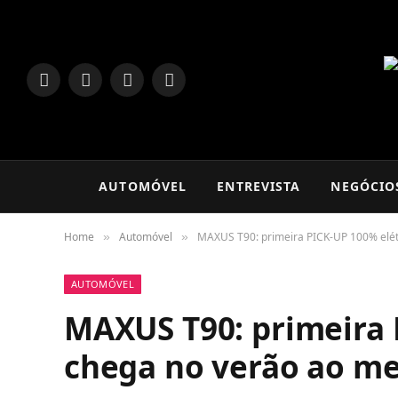
LinkedIn
Facebook
Instagram
TikTok
AUTOMÓVEL
ENTREVISTA
NEGÓCIO
Home
Automóvel
MAXUS T90: primeira PICK-UP 100% elét
»
»
AUTOMÓVEL
MAXUS T90: primeira 
chega no verão ao me