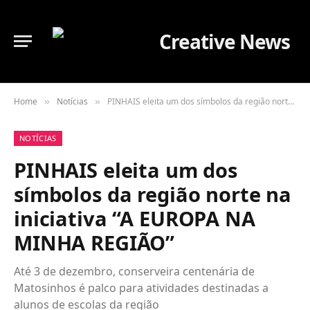
Home
Notícias
PINHAIS eleita um dos símbolos da região norte na iniciativa “A EUROPA NA MINHA REGIÃO”
»
»
NOTÍCIAS
PINHAIS eleita um dos
símbolos da região norte na
iniciativa “A EUROPA NA
MINHA REGIÃO”
Até 3 de dezembro, conserveira centenária de
Matosinhos é palco para atividades destinadas a
alunos de escolas da região