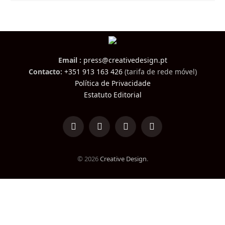
Email :
press@creativedesign.pt
Contacto:
+351 913 163 426
(tarifa de rede móvel)
Política de Privacidade
Estatuto Editorial
LinkedIn
Facebook
Instagram
TikTok
© 2026
Creative Design
.