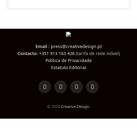
Email :
press@creativedesign.pt
Contacto:
+351 913 163 426
(tarifa de rede móvel)
Política de Privacidade
Estatuto Editorial
LinkedIn
Facebook
Instagram
TikTok
© 2026
Creative Design
.