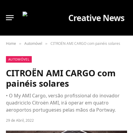
Home
Automóvel
CITROËN AMI CARGO com painéis solares
»
»
AUTOMÓVEL
CITROËN AMI CARGO com
painéis solares
• O My AMI Cargo, versão profissional do inovador
quadriciclo Citroën AMI, irá operar em quatro
aeroportos portugueses pelas mãos da Portway.
29 de Abril, 2022