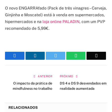
O novo ENGARRAfado (Pack de três vinagres – Cerveja,
Ginjinha e Moscatel) está à venda em supermercados,
hipermercados e na
loja online PALADIN
, com um PVP
recomendado de 5,99€.
Facebook
LinkedIn
Twitter
WhatsApp
Email
ANTERIOR
PRÓXIMO
O impacto da prática de
DS 4 e DS 9 desvendados em
mindfulness no trabalho
realidade aumentada
RELACIONADOS