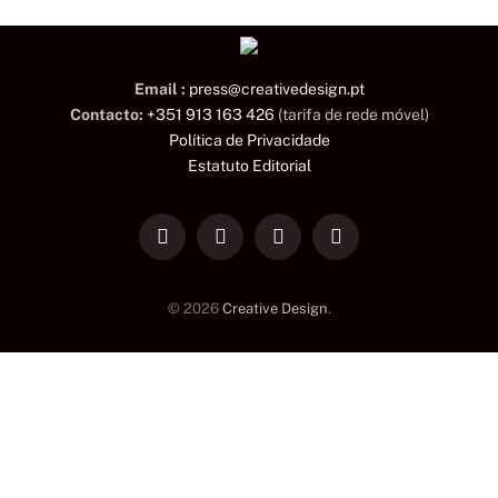
Email :
press@creativedesign.pt
Contacto:
+351 913 163 426
(tarifa de rede móvel)
Política de Privacidade
Estatuto Editorial
LinkedIn
Facebook
Instagram
TikTok
© 2026
Creative Design
.