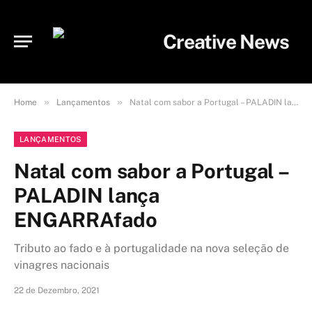
»
»
Home
Lançamentos
Natal com sabor a Portugal – PALADIN lança ENGARRAfado
LANÇAMENTOS
Natal com sabor a Portugal –
PALADIN lança
ENGARRAfado
Tributo ao fado e à portugalidade na nova seleção de
vinagres nacionais
22 de Dezembro, 2021