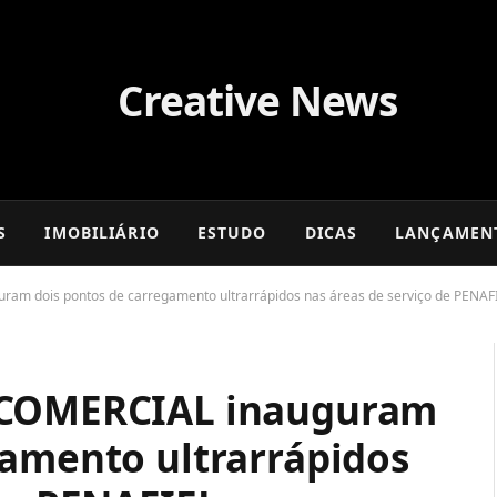
S
IMOBILIÁRIO
ESTUDO
DICAS
LANÇAMEN
am dois pontos de carregamento ultrarrápidos nas áreas de serviço de PENAF
 COMERCIAL inauguram
gamento ultrarrápidos