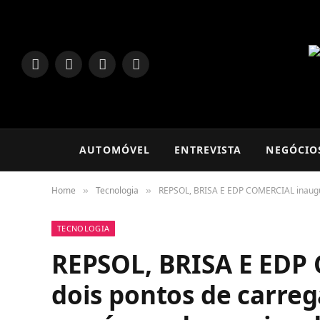
LinkedIn
Facebook
Instagram
TikTok
AUTOMÓVEL
ENTREVISTA
NEGÓCIO
Home
Tecnologia
REPSOL, BRISA E EDP COMERCIAL inaugur
»
»
TECNOLOGIA
REPSOL, BRISA E EDP
dois pontos de carre