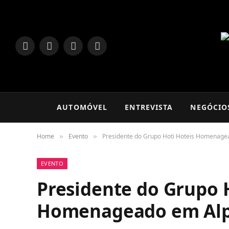
LinkedIn
Facebook
Instagram
TikTok
AUTOMÓVEL
ENTREVISTA
NEGÓCIO
Home
Evento
Presidente do Grupo Hoti Hoteis Homenage
»
»
EVENTO
Presidente do Grupo 
Homenageado em Alp