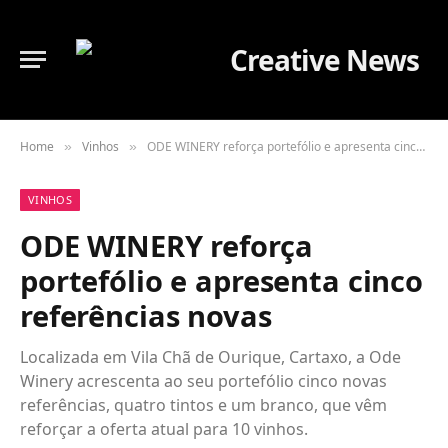
Home
Vinhos
ODE WINERY reforça portefólio e apresenta cinco referências novas
»
»
VINHOS
ODE WINERY reforça
portefólio e apresenta cinco
referências novas
Localizada em Vila Chã de Ourique, Cartaxo, a Ode
Winery acrescenta ao seu portefólio cinco novas
referências, quatro tintos e um branco, que vêm
reforçar a oferta atual para 10 vinhos.