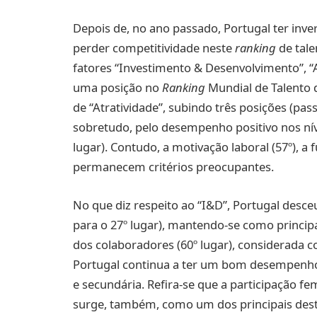
Depois de, no ano passado, Portugal ter inver
perder competitividade neste
ranking
de tale
fatores “Investimento & Desenvolvimento”, “A
uma posição no
Ranking
Mundial de Talento 
de “Atratividade”, subindo três posições (pa
sobretudo, pelo desempenho positivo nos nív
lugar). Contudo, a motivação laboral (57º), a f
permanecem critérios preocupantes.
No que diz respeito ao “I&D”, Portugal desc
para o 27º lugar), mantendo-se como principa
dos colaboradores (60º lugar), considerada c
Portugal continua a ter um bom desempenho
e secundária. Refira-se que a participação fe
surge, também, como um dos principais dest