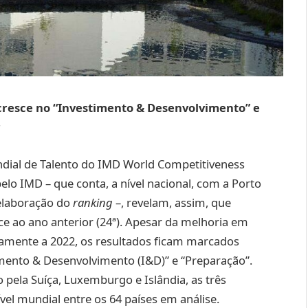
ecresce no “Investimento & Desenvolvimento” e
r
ial de Talento do IMD World Competitiveness
elo IMD – que conta, a nível nacional, com a Porto
 elaboração do
ranking
–, revelam, assim, que
ce ao ano anterior (24ª). Apesar da melhoria em
riamente a 2022, os resultados ficam marcados
imento & Desenvolvimento (I&D)” e “Preparação”.
o pela Suíça, Luxemburgo e Islândia, as três
el mundial entre os 64 países em análise.