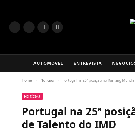
LinkedIn
Facebook
Instagram
TikTok
AUTOMÓVEL
ENTREVISTA
NEGÓCIO
Home
Notícias
Portugal na 25ª posição no Ranking Mundia
»
»
NOTÍCIAS
Portugal na 25ª posi
de Talento do IMD