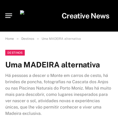
»
»
Home
Destinos
Uma MADEIRA alternativa
DESTINOS
Uma MADEIRA alternativa
Há pessoas a descer o Monte em carros de cesto, há
brindes de poncha, fotografias na Cascata dos Anjos
ou nas Piscinas Naturais do Porto Moniz. Mas há muito
mais para descobrir, como lugares inesperados para
ver nascer o sol, atividades novas e experiências
únicas, que lhe vão permitir conhecer e viver uma
Madeira exclusiva.