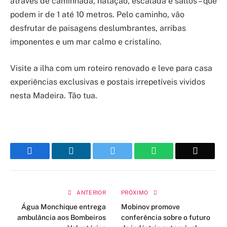
através de caminhada, natação, escalada e saltos – que
podem ir de 1 até 10 metros. Pelo caminho, vão
desfrutar de paisagens deslumbrantes, arribas
imponentes e um mar calmo e cristalino.
Visite a ilha com um roteiro renovado e leve para casa
experiências exclusivas e postais irrepetíveis vividos
nesta Madeira. Tão tua.
Facebook
LinkedIn
Twitter
WhatsApp
Email
ANTERIOR
PRÓXIMO
Água Monchique entrega
Mobinov promove
ambulância aos Bombeiros
conferência sobre o futuro