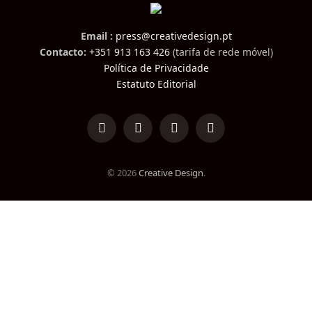
Email :
press@creativedesign.pt
Contacto:
+351 913 163 426
(tarifa de rede móvel)
Política de Privacidade
Estatuto Editorial
LinkedIn
Facebook
Instagram
TikTok
© 2026
Creative Design
.