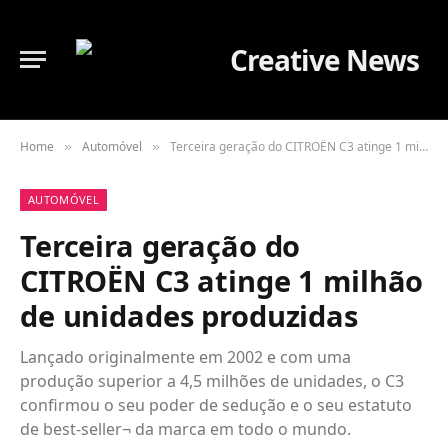
Home
Automóvel
Terceira geração do CITROËN C3 atinge 1 milhão de unidades produzidas
»
»
AUTOMÓVEL
Terceira geração do
CITROËN C3 atinge 1 milhão
de unidades produzidas
Lançado originalmente em 2002 e com uma
produção superior a 4,5 milhões de unidades, o C3
confirmou o seu poder de sedução e o seu estatuto
de best-seller¬ da marca em todo o mundo.