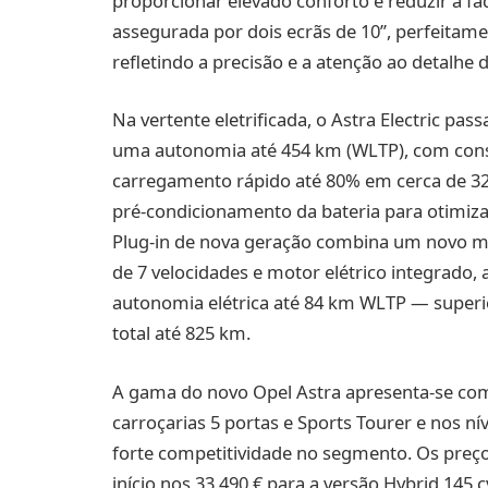
proporcionar elevado conforto e reduzir a fad
assegurada por dois ecrãs de 10’’, perfeita
refletindo a precisão e a atenção ao detalhe
Na vertente eletrificada, o Astra Electric pa
uma autonomia até 454 km (WLTP), com cons
carregamento rápido até 80% em cerca de 32
pré‑condicionamento da bateria para otimiza
Plug‑in de nova geração combina um novo mo
de 7 velocidades e motor elétrico integrado
autonomia elétrica até 84 km WLTP — super
total até 825 km.
A gama do novo Opel Astra apresenta‑se com 
carroçarias 5 portas e Sports Tourer e nos 
forte competitividade no segmento. Os preço
início nos 33.490 € para a versão Hybrid 145 c