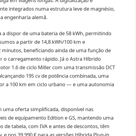
iga em viagens longas. A digitalização é
mente integrados numa estrutura leve de magnésio,
 da engenharia alemã.
ssa a dispor de uma bateria de 58 kWh, permitindo
umos a partir de 14,8 kWh/100 km e
 minutos, beneficiando ainda de uma função de
r o carregamento rápido. Já o Astra Híbrido
tor 1.6 de ciclo Miller com uma transmissão DCT
, alcançando 195 cv de potência combinada, uma
ior a 100 km em ciclo urbano — e uma autonomia
uma oferta simplificada, disponível nas
níveis de equipamento Edition e GS, mantendo uma
s de tabela, com IVA e antes de descontos, têm
v, e nos 39.990 € para as versões Híbrida Plug‑in