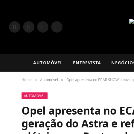
LinkedIn
Facebook
Instagram
TikTok
AUTOMÓVEL
ENTREVISTA
NEGÓCIO
Home
Automóvel
Opel apresenta no ECAR SHOW a nova ger
»
»
AUTOMÓVEL
Opel apresenta no E
geração do Astra e re