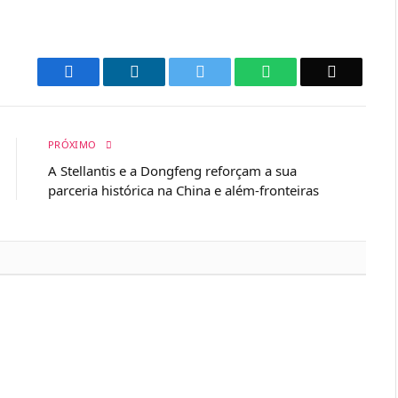
Facebook
LinkedIn
Twitter
WhatsApp
Email
PRÓXIMO
A Stellantis e a Dongfeng reforçam a sua
parceria histórica na China e além-fronteiras