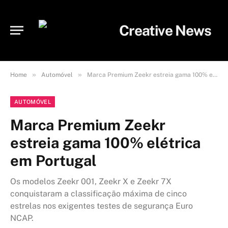
»
»
Home
Automóvel
Marca Premium Zeekr estreia gama 100% elétrica em Portugal
AUTOMÓVEL
Marca Premium Zeekr
estreia gama 100% elétrica
em Portugal
Os modelos Zeekr 001, Zeekr X e Zeekr 7X
conquistaram a classificação máxima de cinco
estrelas nos exigentes testes de segurança Euro
NCAP.