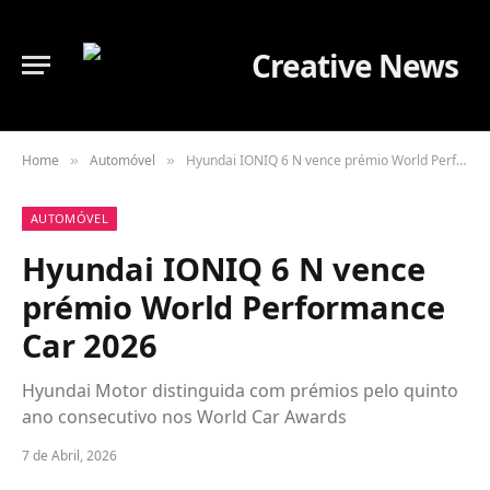
Home
Automóvel
Hyundai IONIQ 6 N vence prémio World Performance Car 2026
»
»
AUTOMÓVEL
Hyundai IONIQ 6 N vence
prémio World Performance
Car 2026
Hyundai Motor distinguida com prémios pelo quinto
ano consecutivo nos World Car Awards
7 de Abril, 2026