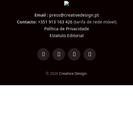
Email :
press@creativedesign.pt
Contacto:
+351 913 163 426
(tarifa de rede móvel)
Política de Privacidade
Estatuto Editorial
LinkedIn
Facebook
Instagram
TikTok
© 2026
Creative Design
.