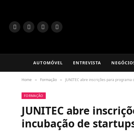
LinkedIn
Facebook
Instagram
TikTok
AUTOMÓVEL
ENTREVISTA
NEGÓCIO
Home
Formação
JUNITEC abre inscrições para programa 
»
»
FORMAÇÃO
JUNITEC abre inscriç
incubação de startup