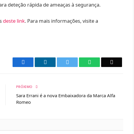
ara deteção rápida de ameaças à segurança.
és
deste link
. Para mais informações, visite a
Facebook
LinkedIn
Twitter
WhatsApp
Email
PRÓXIMO
Sara Errani é a nova Embaixadora da Marca Alfa
Romeo